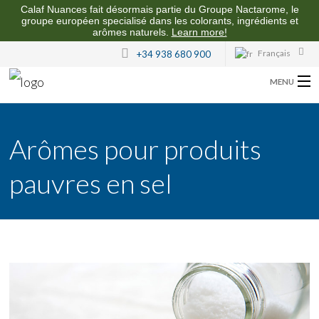
Calaf Nuances fait désormais partie du Groupe Nactarome, le
groupe européen specialisé dans les colorants, ingrédients et
arômes naturels.
Learn more!
Français
+34 938 680 900
MENU
CALAF NUANCES
Arômes pour produits
NOS ARÔMES
pauvres en sel
QUALITÉ ET DURABILITÉ
CONTACT