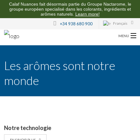
Calaf Nuances fait désormais partie du Groupe Nactarome, le
groupe européen specialisé dans les colorants, ingrédients et
arômes naturels.
Learn more!
Français
+34 938 680 900
MENU
CALAF NUANCES
Les arômes sont notre
NOS ARÔMES
monde
QUALITÉ ET DURABILITÉ
CONTACT
Notre technologie
EN SAVOIR PLUS