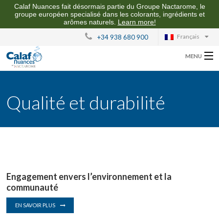
Calaf Nuances fait désormais partie du Groupe Nactarome, le
groupe européen specialisé dans les colorants, ingrédients et
arômes naturels.
Learn more!
Français
+34 938 680 900
MENU
CALAF NUANCES
Qualité et durabilité
NOS ARÔMES
QUALITÉ ET DURABILITÉ
CONTACT
Engagement envers l’environnement et la
communauté
EN SAVOIR PLUS