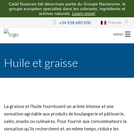
Calaf Nuances fait désormais partie du Groupe Nactarome, le
groupe européen specialisé dans les colorants, ingrédients et
arômes naturels.
Learn more!
Français
+34 938 680 900
MENU
CALAF NUANCES
Huile et graisse
NOS ARÔMES
QUALITÉ ET DURABILITÉ
CONTACT
La graisse et l’huile fournissent un arôme intense et une
sensation agréable aux produits de boulangerie et pâtisserie,
salés, snacks ou culinaires. Pour fournir aux consommateurs la
sensation qu’ils recherchent et, en même temps, réduire les