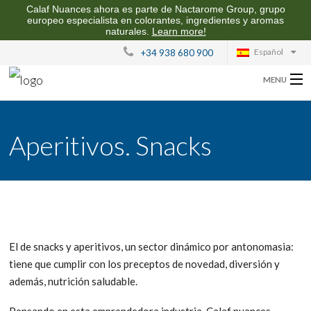
Calaf Nuances ahora es parte de Nactarome Group, grupo
europeo especialista en colorantes, ingredientes y aromas
naturales.
Learn more!
Español
+34 938 680 900
MENU
SOBRE CALAF NUANCES
Aperitivos. Snacks
AROMAS PARA LA INDUSTRIA ALIMENTARIA
CALIDAD Y SOSTENIBILIDAD
CONTACTO
El de snacks y aperitivos, un sector dinámico por antonomasia:
tiene que cumplir con los preceptos de novedad, diversión y
además, nutrición saludable.
Pensando en esta emprendedora industria, Calaf nuances