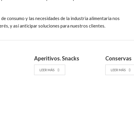
Queso
Helados y Lácteos
Pescado y marisco
Confitería
de consumo y las necesidades de la industria alimentaria nos
Fruta
Bebidas
erés, y así anticipar soluciones para nuestros clientes.
Pan
Curados
Aperitivos. Snacks
Conservas
Frutos secos
LEER MÁS
LEER MÁS
Chocolate, café…
Leche
Aromas para productos baj
Aromas para productos baj
Aromas naturales
Mouthfeel enhancers