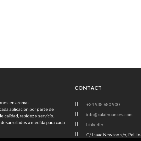
Aromas para suplementos d
Aromas para productos die
CONTACT
ciones en aromas
+34 938 680 900
ada aplicación por parte de
info@calafnuances.com
 calidad, rapidez y servicio.
 desarrollados a medida para cada
LinkedIn
C/ Isaac Newton s/n, Pol. In