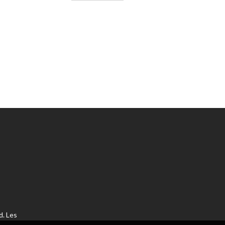
ietéticos y nutrición deportiva
téticos
d. Les