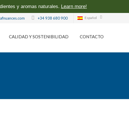
edientes y aromas naturales.
Learn more!
Español
lafnuances.com
+34 938 680 900
CALIDAD Y SOSTENIBILIDAD
CONTACTO
Compromiso ambiental y con la comunidad
Certificaciones
Aromas clean label para la industria alimentaria
Política de calidad, medio ambiente y garantía de la inocuidad alimen