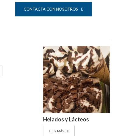
CONTACTA CON NOSOTROS
os en calorías
os en sal
Helados y Lácteos
LEER MÁS