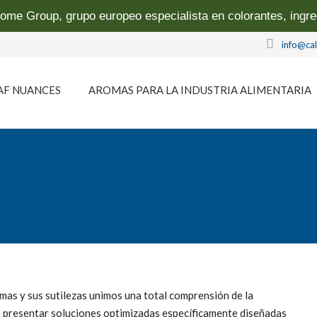
ome Group, grupo europeo especialista en colorantes, ingr
info@ca
AF NUANCES
AROMAS PARA LA INDUSTRIA ALIMENTARIA
os
Nuestra tecnología
r
Taller de aromas
os
Nuestros aromas
Cárnicos
Aplicaciones cliente
Vegetales
Salados y Culinarios
Hierbas y condimentos
Horneados
Aromas étnicos
Aperitivos. Snacks
Aceite y grasa
Conservas
mas y sus sutilezas unimos una total comprensión de la
te presentar soluciones optimizadas específicamente diseñadas