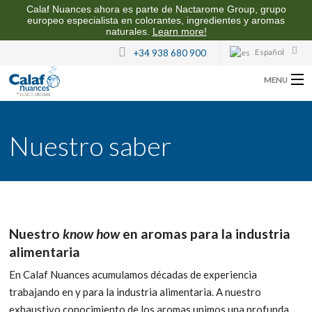
Calaf Nuances ahora es parte de Nactarome Group, grupo
europeo especialista en colorantes, ingredientes y aromas
naturales.
Learn more!
Español
+34 938 680 900
MENU
SOBRE CALAF NUANCES
Nuestro saber
AROMAS PARA LA INDUSTRIA ALIMENTARIA
CALIDAD Y SOSTENIBILIDAD
CONTACTO
Nuestro
know how
en aromas para la industria
alimentaria
En Calaf Nuances acumulamos décadas de experiencia
trabajando en y para la industria alimentaria. A nuestro
exhaustivo conocimiento de los aromas unimos una profunda