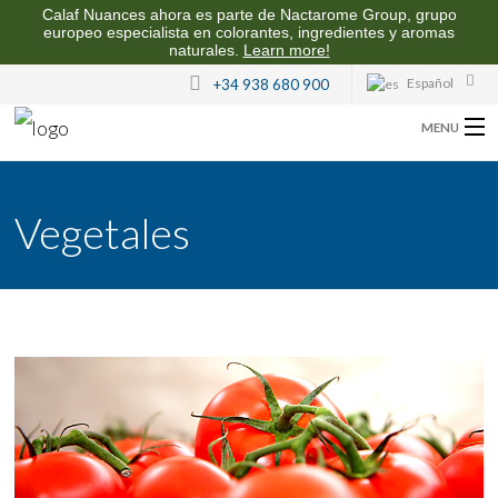
Calaf Nuances ahora es parte de Nactarome Group, grupo
europeo especialista en colorantes, ingredientes y aromas
naturales.
Learn more!
Español
+34 938 680 900
MENU
SOBRE CALAF NUANCES
Vegetales
AROMAS PARA LA INDUSTRIA ALIMENTARIA
CALIDAD Y SOSTENIBILIDAD
CONTACTO