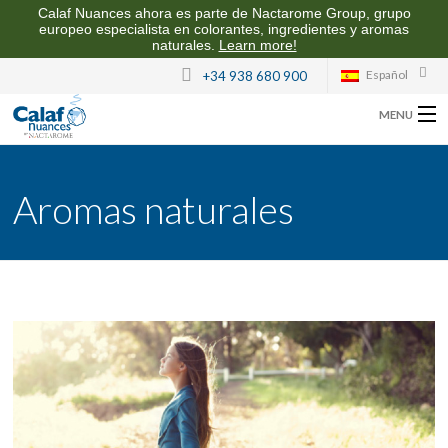
Calaf Nuances ahora es parte de Nactarome Group, grupo
europeo especialista en colorantes, ingredientes y aromas
naturales.
Learn more!
Español
+34 938 680 900
MENU
SOBRE CALAF NUANCES
Aromas naturales
AROMAS PARA LA INDUSTRIA ALIMENTARIA
CALIDAD Y SOSTENIBILIDAD
CONTACTO